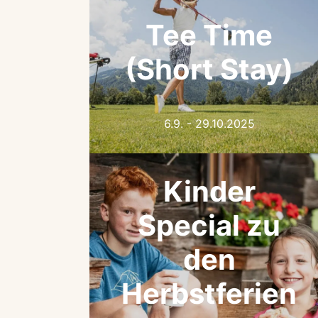
Tee Time
(Short Stay)
6.9. - 29.10.2025
Kinder
Special zu
den
Herbstferien