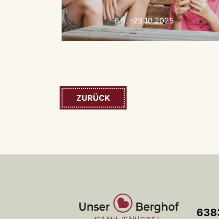
6.9. -29.10.2025
ZURÜCK
6383