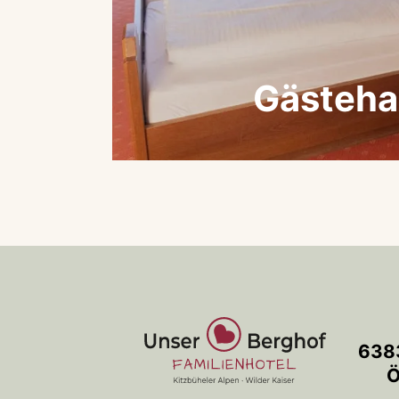
Gästeha
6383
Ö