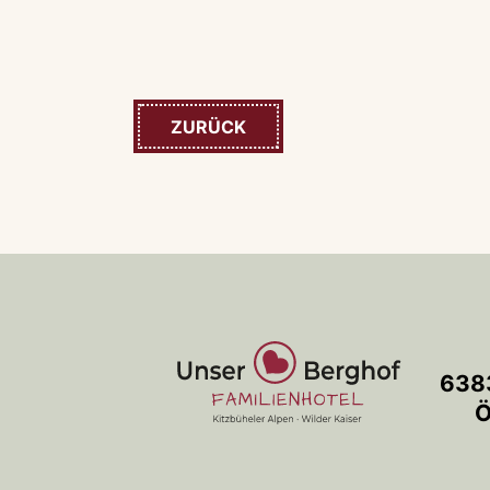
ZURÜCK
6383
Ö